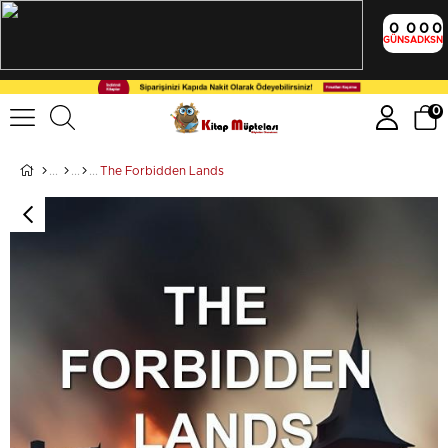
0
0
0
0
GÜN
SA
DK
SN
0
The Forbidden Lands