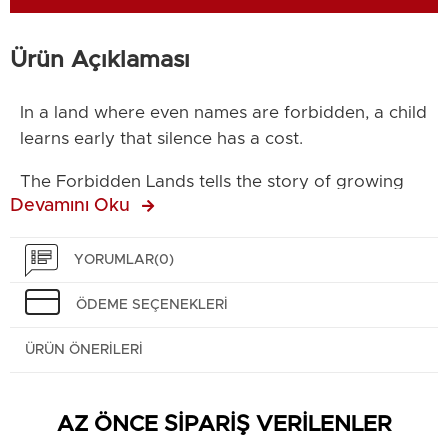
Ürün Açıklaması
In a land where even names are forbidden, a child
learns early that silence has a cost.
The Forbidden Lands tells the story of growing
Devamını Oku
up between mountains, rules, and unspoken
truths. It is a novel about identity, memory, and
the quiet resistance of ordinary lives.
YORUMLAR
(0)
Some borders are drawn on maps.
ÖDEME SEÇENEKLERI
Others are carved into people.
ÜRÜN ÖNERILERI
AZ ÖNCE SİPARİŞ VERİLENLER
Baskı Tarihi: 13.02.2025