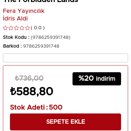
Fera Yayıncılık
İdris Aldi
0.0
Stok Kodu
(9786259391748)
Barkod
:
9786259391748
20
₺736,00
₺588,80
Stok Adeti
:
500