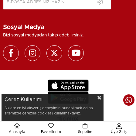
Sosyal Medya
Bizi sosyal medyadan takip edebilirsiniz.
Çerez Kullanımı
Sizlere en iyi alışveriş deneyimini sunabilmek adına
sitemizde çerezler(cookies) kullanmaktayız.
Anasayfa
Favorilerim
Sepetim
Üye Girişi