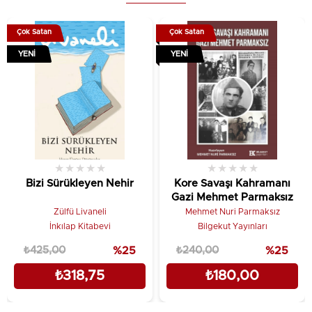
Baskı Boyutu: 13,5 x 21,5
Çok Satan
Çok Satan
Baskı Sayısı: 1. Baskı
YENI
YENI
Kağıt Cinsi: 2. Hamur Kitap Kağıdı
Cilt Tipi: Citsiz
Editör:
Müptela Ajans
★
★
★
★
★
★
★
★
★
★
Dizgi & Mizanpaj:
Müptela Ajans
Bizi Sürükleyen Nehir
Kore Savaşı Kahramanı
Gazi Mehmet Parmaksız
Kapak Tasarımı:
Müptela Ajans
Zülfü Livaneli
Mehmet Nuri Parmaksız
İnkılap Kitabevi
Bilgekut Yayınları
Sayfa Sayısı: 386
₺425,00
%25
₺240,00
%25
Yayın Dili: Türkçe
₺318,75
₺180,00