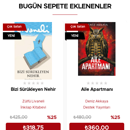
BUGÜN SEPETE EKLENENLER
Çok Satan
Çok Satan
YENI
YENI
★
★
★
★
★
★
★
★
★
★
Bizi Sürükleyen Nehir
Aile Apartmanı
Zülfü Livaneli
Deniz Akkaya
İnkılap Kitabevi
Destek Yayınları
₺425,00
%25
₺480,00
%25
₺318,75
₺360,00