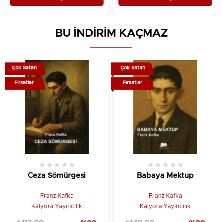
BU İNDİRİM KAÇMAZ
Çok Satan
Çok Satan
Fırsatlar
Fırsatlar
★
★
★
★
★
★
★
★
★
★
Ceza Sömürgesi
Babaya Mektup
Franz Kafka
Franz Kafka
Kalyora Yayıncılık
Kalyora Yayıncılık