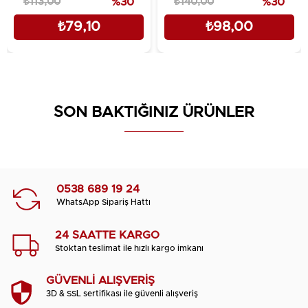
₺113,00
%30
₺140,00
%30
₺79,10
₺98,00
SON BAKTIĞINIZ ÜRÜNLER
0538 689 19 24
WhatsApp Sipariş Hattı
24 SAATTE KARGO
Stoktan teslimat ile hızlı kargo imkanı
GÜVENLİ ALIŞVERİŞ
3D & SSL sertifikası ile güvenli alışveriş