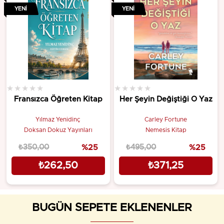
YENI
YENI
★
★
★
★
★
★
★
★
★
★
Fransızca Öğreten Kitap
Her Şeyin Değiştiği O Yaz
Yılmaz Yenidinç
Carley Fortune
Doksan Dokuz Yayınları
Nemesis Kitap
₺350,00
%25
₺495,00
%25
₺262,50
₺371,25
BUGÜN SEPETE EKLENENLER