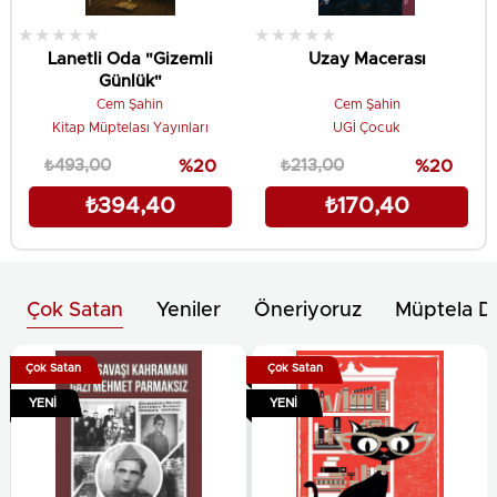
★
★
★
★
★
★
★
★
★
★
Lanetli Oda "Gizemli
Uzay Macerası
Günlük"
Cem Şahin
Cem Şahin
Kitap Müptelası Yayınları
UGİ Çocuk
₺493,00
%20
₺213,00
%20
₺394,40
₺170,40
Çok Satan
Yeniler
Öneriyoruz
Müptela D
Çok Satan
Çok Satan
YENI
YENI