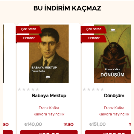
BU İNDİRİM KAÇMAZ
Çok Satan
Çok Satan
Fırsatlar
Fırsatlar
★
★
★
★
★
★
★
★
★
★
Babaya Mektup
Dönüşüm
Franz Kafka
Franz Kafka
Kalyora Yayıncılık
Kalyora Yayıncılık
₺140,00
%30
₺151,00
%30