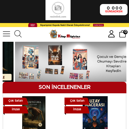
0
0
0
0
GÜN
SA
DK
SN
0
SON İNCELENENLER
Çok Satan
Çok Satan
İmzalı
İmzalı