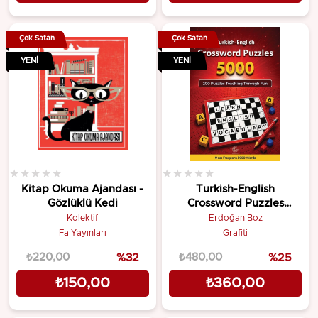
Çok Satan
Çok Satan
YENI
YENI
★
★
★
★
★
★
★
★
★
★
Kitap Okuma Ajandası -
Turkish-English
Gözlüklü Kedi
Crossword Puzzles
(5000)
Kolektif
Erdoğan Boz
Fa Yayınları
Grafiti
₺220,00
%32
₺480,00
%25
₺150,00
₺360,00