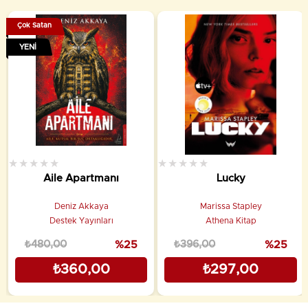
Çok Satan
YENI
★
★
★
★
★
★
★
★
★
★
Aile Apartmanı
Lucky
Deniz Akkaya
Marissa Stapley
Destek Yayınları
Athena Kitap
₺480,00
%25
₺396,00
%25
₺360,00
₺297,00